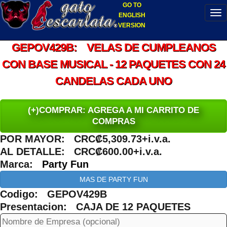
GO TO
ENGLISH
VERSION
GEPOV429B: VELAS DE CUMPLEANOS
CON BASE MUSICAL - 12 PAQUETES CON 24
CANDELAS CADA UNO
(+)COMPRAR: AGREGA A MI CARRITO DE
COMPRAS
POR MAYOR: CRC₡5,309.73+i.v.a.
AL DETALLE: CRC₡600.00+i.v.a.
Marca:
Party Fun
MAS DE PARTY FUN
Codigo: GEPOV429B
Presentacion: CAJA DE 12 PAQUETES