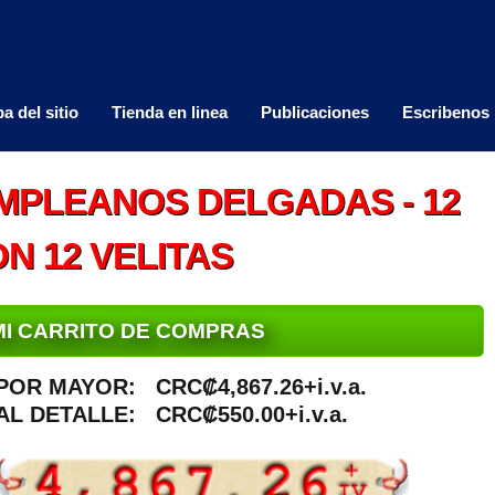
a del sitio
Tienda en linea
Publicaciones
Escribenos
MPLEANOS DELGADAS - 12
N 12 VELITAS
MI CARRITO DE COMPRAS
POR MAYOR:
CRC₡4,867.26+i.v.a.
AL DETALLE:
CRC₡550.00+i.v.a.