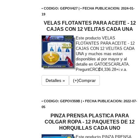
• CODIGO: GEPOV427 | • FECHA PUBLICACION: 2024-01-
19
VELAS FLOTANTES PARA ACEITE - 12
CAJAS CON 12 VELITAS CADA UNA
Este producto VELAS
FLOTANTES PARA ACEITE - 12
CAJAS CON 12 VELITAS CADA
UNA y muchos mas estan
disponibles al por mayor y al
detalle en GATOESCARLATA.
Pregunt
CRC₡4,336.28+i.v.a.
Detalles »
(+)Comprar
• CODIGO: GEPOV359B | • FECHA PUBLICACION: 2022-07-
05
PINZA PRENSA PLASTICA PARA
COLGAR ROPA - 12 PAQUETES DE 12
HORQUILLAS CADA UNO
Este producto PINZA PRENSA