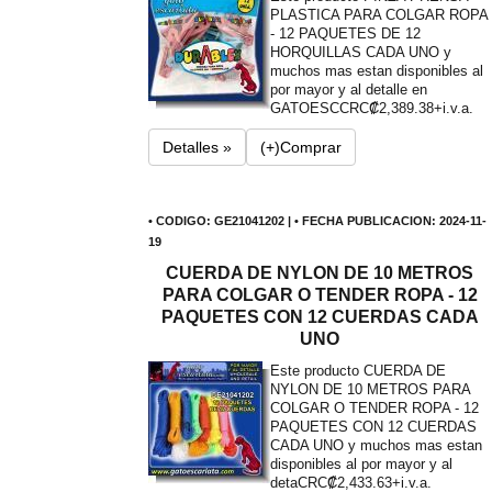
PLASTICA PARA COLGAR ROPA
- 12 PAQUETES DE 12
HORQUILLAS CADA UNO y
muchos mas estan disponibles al
por mayor y al detalle en
GATOESC
CRC₡2,389.38+i.v.a.
Detalles »
(+)Comprar
• CODIGO: GE21041202 | • FECHA PUBLICACION: 2024-11-
19
CUERDA DE NYLON DE 10 METROS
PARA COLGAR O TENDER ROPA - 12
PAQUETES CON 12 CUERDAS CADA
UNO
Este producto CUERDA DE
NYLON DE 10 METROS PARA
COLGAR O TENDER ROPA - 12
PAQUETES CON 12 CUERDAS
CADA UNO y muchos mas estan
disponibles al por mayor y al
deta
CRC₡2,433.63+i.v.a.