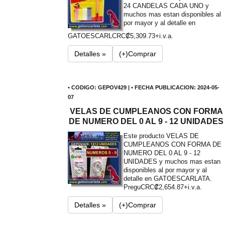
24 CANDELAS CADA UNO y
muchos mas estan disponibles al
por mayor y al detalle en
GATOESCARL
CRC₡5,309.73+i.v.a.
Detalles »
(+)Comprar
• CODIGO: GEPOV429 | • FECHA PUBLICACION: 2024-05-
07
VELAS DE CUMPLEANOS CON FORMA
DE NUMERO DEL 0 AL 9 - 12 UNIDADES
Este producto VELAS DE
CUMPLEANOS CON FORMA DE
NUMERO DEL 0 AL 9 - 12
UNIDADES y muchos mas estan
disponibles al por mayor y al
detalle en GATOESCARLATA.
Pregu
CRC₡2,654.87+i.v.a.
Detalles »
(+)Comprar