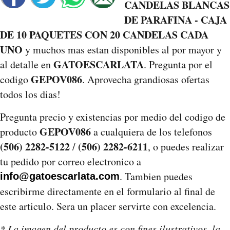
CANDELAS BLANCAS
DE PARAFINA - CAJA
DE 10 PAQUETES CON 20 CANDELAS CADA
UNO
y muchos mas estan disponibles al por mayor y
GATOESCARLATA
al detalle en
. Pregunta por el
GEPOV086
codigo
. Aprovecha grandiosas ofertas
todos los dias!
Pregunta precio y existencias por medio del codigo de
GEPOV086
producto
a cualquiera de los telefonos
(506) 2282-5122
(506) 2282-6211
/
, o puedes realizar
tu pedido por correo electronico a
. Tambien puedes
info@gatoescarlata.com
escribirme directamente en el formulario al final de
este articulo. Sera un placer servirte con excelencia.
* La imagen del producto es con fines ilustrativos, la