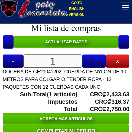
GO TO
ENGLISH
VERSION
Mi lista de compras
-
+
x
DOCENA DE GE21041202: CUERDA DE NYLON DE 10
METROS PARA COLGAR O TENDER ROPA - 12
PAQUETES CON 12 CUERDAS CADA UNO
Sub-Total(1 articulo)
CRC₡2,433.63
Impuestos
CRC₡316.37
Total
CRC₡2,750.00
AGREGA MAS ARTICULOS
COMPLETAR MI PEDIDO