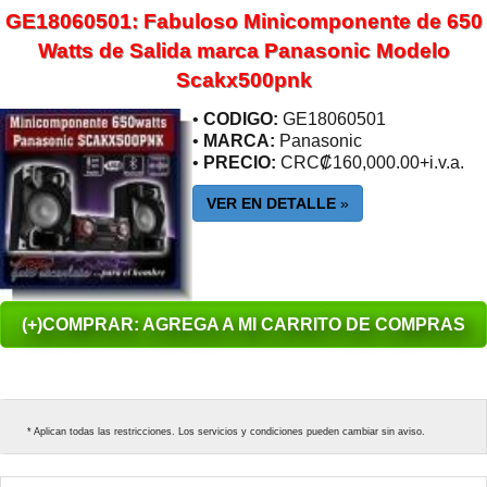
GE18060501: Fabuloso Minicomponente de 650
Watts de Salida marca Panasonic Modelo
Scakx500pnk
•
CODIGO:
GE18060501
•
MARCA:
Panasonic
•
PRECIO:
CRC₡160,000.00+i.v.a.
VER EN DETALLE
»
(+)COMPRAR: AGREGA A MI CARRITO DE COMPRAS
* Aplican todas las restricciones. Los servicios y condiciones pueden cambiar sin aviso.