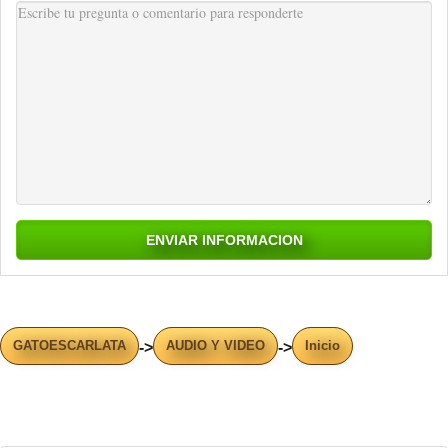
GATOESCARLATA
AUDIO Y VIDEO
Inicio
->
->