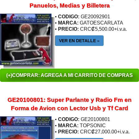
Panuelos, Medias y Billetera
•
CODIGO:
GE20092901
•
MARCA:
GATOESCARLATA
•
PRECIO:
CRC₡5,500.00+i.v.a.
VER EN DETALLE
»
(+)COMPRAR: AGREGA A MI CARRITO DE COMPRAS
GE20100801: Super Parlante y Radio Fm en
Forma de Avion con Lector Usb y Tf Card
•
CODIGO:
GE20100801
•
MARCA:
TOPSONIC
•
PRECIO:
CRC₡27,000.00+i.v.a.