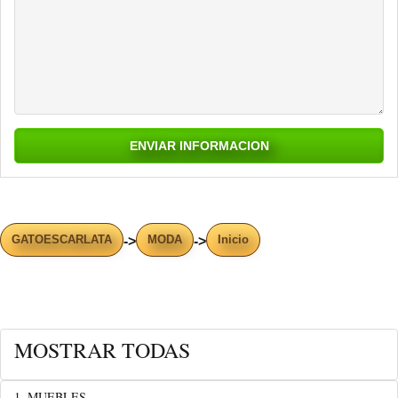
GATOESCARLATA
MODA
Inicio
->
->
MOSTRAR TODAS
1. MUEBLES