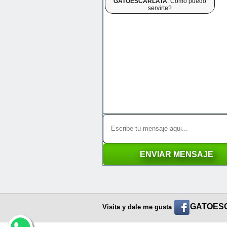
GATOESCARLATA
. Como puedo
servirte?
GATOES
Visita y dale me gusta