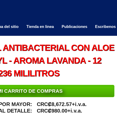
a del sitio
Tienda en linea
Publicaciones
Escribenos
 ANTIBACTERIAL CON ALOE
L - AROMA LAVANDA - 12
36 MILILITROS
MI CARRITO DE COMPRAS
POR MAYOR:
CRC₡8,672.57+i.v.a.
AL DETALLE:
CRC₡980.00+i.v.a.