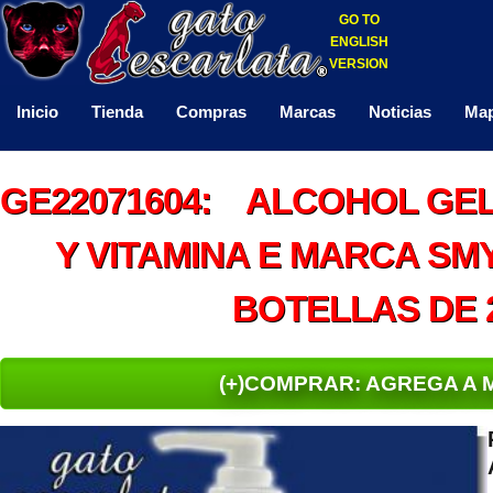
GO TO
ENGLISH
VERSION
Inicio
Tienda
Compras
Marcas
Noticias
Map
GE22071604: ALCOHOL GEL
Y VITAMINA E MARCA SMY
BOTELLAS DE 2
(+)COMPRAR: AGREGA A 