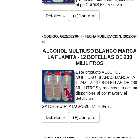
al por
CRC₡8,672.57+i.v.a.
Detalles »
(+)Comprar
• CODIGO: GE22062904 | • FECHA PUBLICACION: 2022-09-
15
ALCOHOL MULTIUSO BLANCO MARCA
LA FLAMITA - 12 BOTELLAS DE 230
MILILITROS
Este producto ALCOHOL
MULTIUSO BLANCO MARCA LA
FLAMITA - 12 BOTELLAS DE 230
MILILITROS y muchos mas estan
disponibles al por mayor y al
detalle en
GATOESCARLATA
CRC₡6,371.68+i.v.a.
Detalles »
(+)Comprar