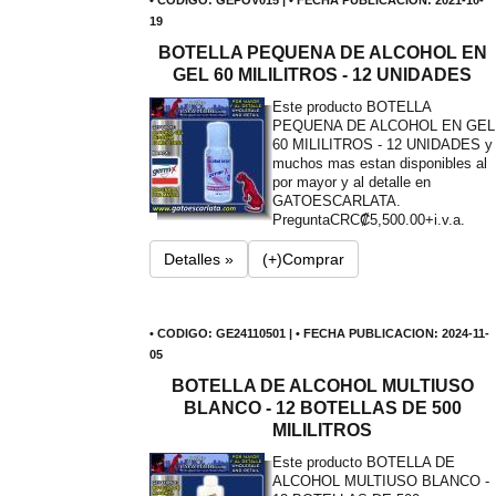
• CODIGO: GEPOV015 | • FECHA PUBLICACION: 2021-10-
19
BOTELLA PEQUENA DE ALCOHOL EN
GEL 60 MILILITROS - 12 UNIDADES
Este producto BOTELLA
PEQUENA DE ALCOHOL EN GEL
60 MILILITROS - 12 UNIDADES y
muchos mas estan disponibles al
por mayor y al detalle en
GATOESCARLATA.
Pregunta
CRC₡5,500.00+i.v.a.
Detalles »
(+)Comprar
• CODIGO: GE24110501 | • FECHA PUBLICACION: 2024-11-
05
BOTELLA DE ALCOHOL MULTIUSO
BLANCO - 12 BOTELLAS DE 500
MILILITROS
Este producto BOTELLA DE
ALCOHOL MULTIUSO BLANCO -