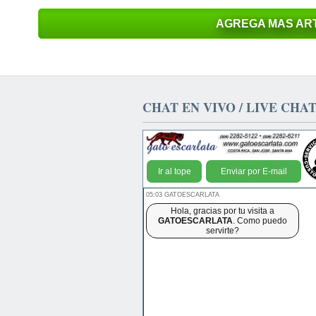
AGREGA MAS ART
CHAT EN VIVO / LIVE CHA
Ir al tope
Enviar por E-mail
05:03 GATOESCARLATA
Hola, gracias por tu visita a
GATOESCARLATA
. Como puedo
servirte?