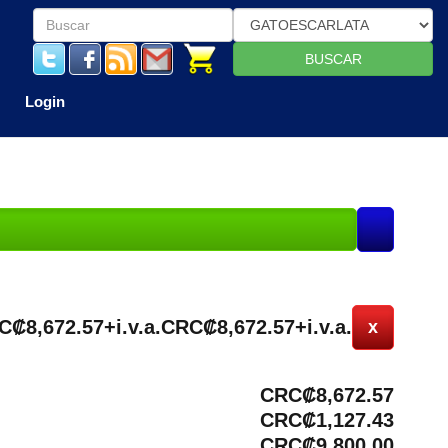
BUSCAR
Login
C₡8,672.57+i.v.a.
CRC₡8,672.57+i.v.a.
x
CRC₡8,672.57
CRC₡1,127.43
CRC₡9,800.00