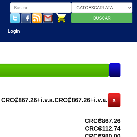
BUSCAR
Login
CRC₡867.26+i.v.a.
CRC₡867.26+i.v.a.
x
CRC₡867.26
CRC₡112.74
CRC₡980.00