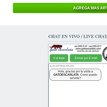
AGREGA MAS ART
CHAT EN VIVO / LIVE CHA
Ir al tope
Enviar por E-mail
11:28 GATOESCARLATA
Hola, gracias por tu visita a
GATOESCARLATA
. Como puedo
servirte?