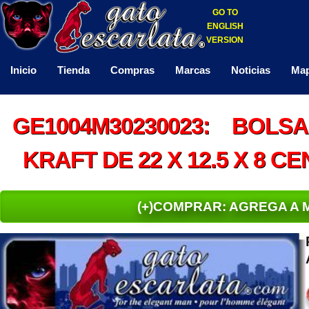
GO TO
ENGLISH
VERSION
Inicio
Tienda
Compras
Marcas
Noticias
Map
GE1004M30230023: BOLSA
KRAFT DE 22 X 12.5 X 8 C
(+)COMPRAR: AGREGA A 