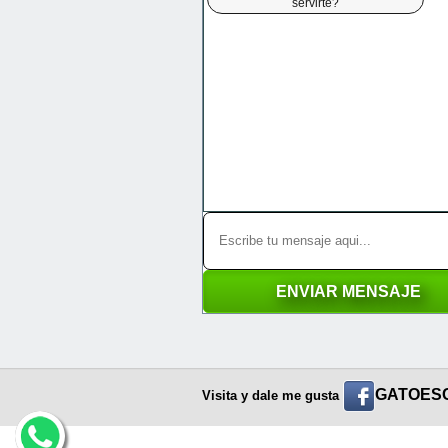
servirte?
GATOES
Visita y dale me gusta