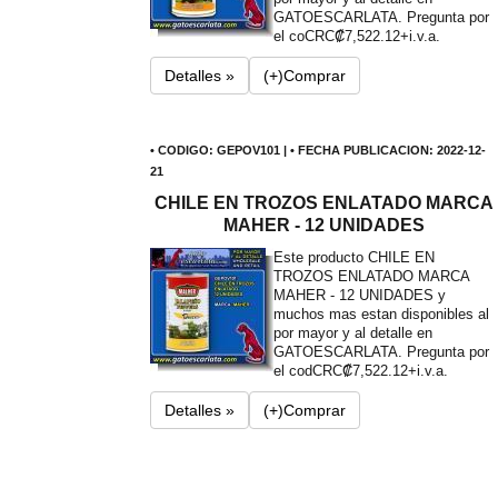
GATOESCARLATA. Pregunta por
el co
CRC₡7,522.12+i.v.a.
Detalles »
(+)Comprar
• CODIGO: GEPOV101 | • FECHA PUBLICACION: 2022-12-
21
CHILE EN TROZOS ENLATADO MARCA
MAHER - 12 UNIDADES
Este producto CHILE EN
TROZOS ENLATADO MARCA
MAHER - 12 UNIDADES y
muchos mas estan disponibles al
por mayor y al detalle en
GATOESCARLATA. Pregunta por
el cod
CRC₡7,522.12+i.v.a.
Detalles »
(+)Comprar