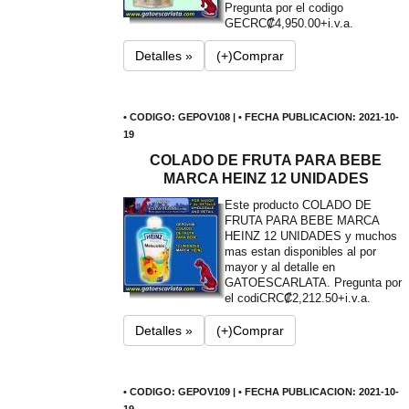
Pregunta por el codigo
GE
CRC₡4,950.00+i.v.a.
Detalles »
(+)Comprar
• CODIGO: GEPOV108 | • FECHA PUBLICACION: 2021-10-
19
COLADO DE FRUTA PARA BEBE
MARCA HEINZ 12 UNIDADES
Este producto COLADO DE
FRUTA PARA BEBE MARCA
HEINZ 12 UNIDADES y muchos
mas estan disponibles al por
mayor y al detalle en
GATOESCARLATA. Pregunta por
el codi
CRC₡2,212.50+i.v.a.
Detalles »
(+)Comprar
• CODIGO: GEPOV109 | • FECHA PUBLICACION: 2021-10-