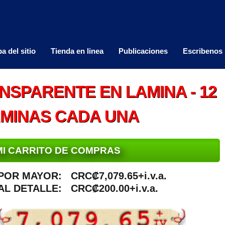
a del sitio
Tienda en linea
Publicaciones
Escribenos
SPARENTE EN LAMINA - 12
AMINAS CADA UNA
MI CARRITO DE COMPRAS
POR MAYOR:
CRC₡7,079.65+i.v.a.
AL DETALLE:
CRC₡200.00+i.v.a.