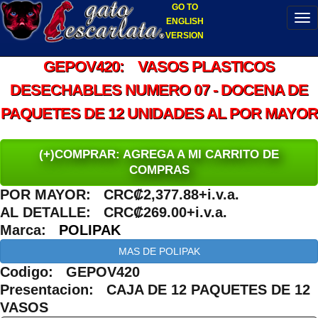
GO TO
ENGLISH
VERSION
GEPOV420: VASOS PLASTICOS
DESECHABLES NUMERO 07 - DOCENA DE
PAQUETES DE 12 UNIDADES AL POR MAYOR
(+)COMPRAR: AGREGA A MI CARRITO DE
COMPRAS
POR MAYOR: CRC₡2,377.88+i.v.a.
AL DETALLE: CRC₡269.00+i.v.a.
Marca:
POLIPAK
MAS DE POLIPAK
Codigo: GEPOV420
Presentacion: CAJA DE 12 PAQUETES DE 12
VASOS