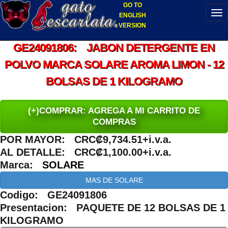
GO TO
ENGLISH
VERSION
GE24091806: JABON DETERGENTE EN
POLVO MARCA SOLARE AROMA LIMON - 12
BOLSAS DE 1 KILOGRAMO
(+)COMPRAR: AGREGA A MI CARRITO DE
COMPRAS
POR MAYOR: CRC₡9,734.51+i.v.a.
AL DETALLE: CRC₡1,100.00+i.v.a.
Marca:
SOLARE
MAS DE SOLARE
Codigo: GE24091806
Presentacion: PAQUETE DE 12 BOLSAS DE 1
KILOGRAMO