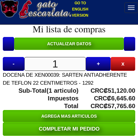
GO TO
ENGLISH
VERSION
Mi lista de compras
-
+
x
DOCENA DE XEN00039: SARTEN ANTIADHERENTE
DE TEFLON 22 CENTIMETROS - 1292
Sub-Total(1 articulo)
CRC₡51,120.00
Impuestos
CRC₡6,645.60
Total
CRC₡57,765.60
AGREGA MAS ARTICULOS
COMPLETAR MI PEDIDO