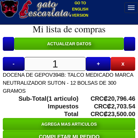
GO TO
ENGLISH
VERSION
Mi lista de compras
-
+
x
DOCENA DE GEPOV394B: TALCO MEDICADO MARCA
NEUTRALIZADOR SUTON - 12 BOLSAS DE 300
GRAMOS
Sub-Total(1 articulo)
CRC₡20,796.46
Impuestos
CRC₡2,703.54
Total
CRC₡23,500.00
AGREGA MAS ARTICULOS
COMPLETAR MI PEDIDO