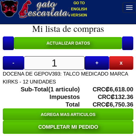
GO TO
ENGLISH
VERSION
Mi lista de compras
-
+
x
DOCENA DE GEPOV393: TALCO MEDICADO MARCA
KIRKS - 12 UNIDADES
Sub-Total(1 articulo)
CRC₡6,618.00
Impuestos
CRC₡132.36
Total
CRC₡6,750.36
AGREGA MAS ARTICULOS
COMPLETAR MI PEDIDO