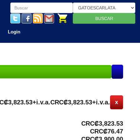
BUSCAR
Login
C₡3,823.53+i.v.a.
CRC₡3,823.53+i.v.a.
x
CRC₡3,823.53
CRC₡76.47
CRC₡3,900.00