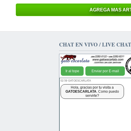
AGREGA MAS ART
CHAT EN VIVO / LIVE CHA
Ir al tope
Enviar por E-mail
02:59 GATOESCARLATA
Hola, gracias por tu visita a
GATOESCARLATA
. Como puedo
servirte?