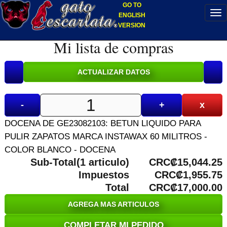
GO TO
ENGLISH
VERSION
Mi lista de compras
-
+
x
DOCENA DE GE23082103: BETUN LIQUIDO PARA
PULIR ZAPATOS MARCA INSTAWAX 60 MILITROS -
COLOR BLANCO - DOCENA
Sub-Total(1 articulo)
CRC₡15,044.25
Impuestos
CRC₡1,955.75
Total
CRC₡17,000.00
AGREGA MAS ARTICULOS
COMPLETAR MI PEDIDO