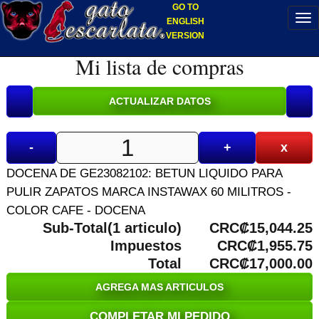
GO TO
ENGLISH
VERSION
Mi lista de compras
-
+
x
DOCENA DE GE23082102: BETUN LIQUIDO PARA
PULIR ZAPATOS MARCA INSTAWAX 60 MILITROS -
COLOR CAFE - DOCENA
Sub-Total(1 articulo)
CRC₡15,044.25
Impuestos
CRC₡1,955.75
Total
CRC₡17,000.00
AGREGA MAS ARTICULOS
COMPLETAR MI PEDIDO