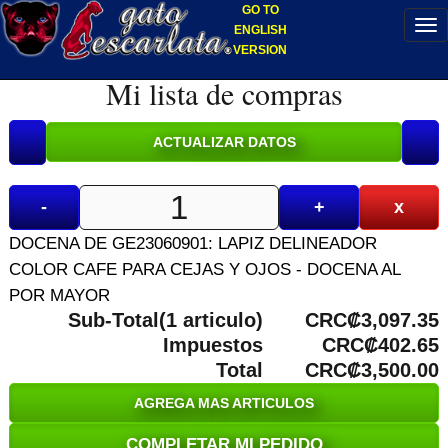
GO TO
ENGLISH
VERSION
Mi lista de compras
-
+
x
DOCENA DE GE23060901: LAPIZ DELINEADOR
COLOR CAFE PARA CEJAS Y OJOS - DOCENA AL
POR MAYOR
Sub-Total(1 articulo)
CRC₡3,097.35
Impuestos
CRC₡402.65
Total
CRC₡3,500.00
AGREGA MAS ARTICULOS
COMPLETAR MI PEDIDO